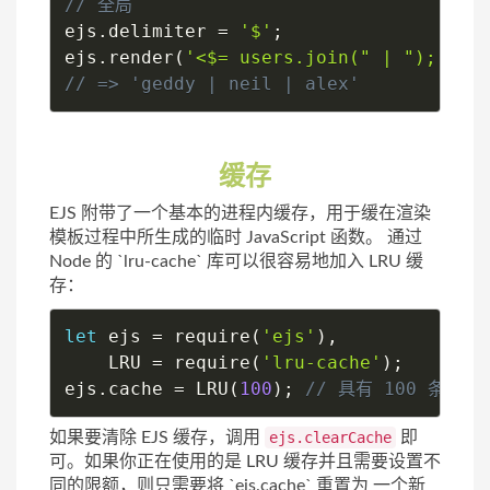
ejs
.
delimiter 
=
'$'
;
ejs
.
render
(
'<$= users.join(" | "); $>'
// => 'geddy | neil | alex'
缓存
EJS 附带了一个基本的进程内缓存，用于缓在渲染
模板过程中所生成的临时 JavaScript 函数。 通过
Node 的 `lru-cache` 库可以很容易地加入 LRU 缓
存：
let
 ejs 
=
require
(
'ejs'
)
,
    LRU 
=
require
(
'lru-cache'
)
;
ejs
.
cache 
=
LRU
(
100
)
;
// 具有 100 条内容
如果要清除 EJS 缓存，调用
ejs.clearCache
即
可。如果你正在使用的是 LRU 缓存并且需要设置不
同的限额，则只需要将 `ejs.cache` 重置为 一个新