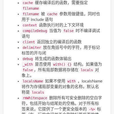
cache
缓存编译后的函数，需要指定
filename
filename
被
cache
参数用做键值，同时也
用于 include 语句
context
函数执行时的上下文环境
compileDebug
当值为
false
时不编译调试
语句
client
返回独立的编译后的函数
delimiter
放在角括号中的字符，用于标记
标签的开与闭
debug
将生成的函数体输出
_with
是否使用
with() {}
结构。如果值为
false
，所有局部数据将存储在
locals
对
象上。
localsName
如果不使用
with
，localsName
将作为存储局部变量的对象的名称。默认名
称是
locals
rmWhitespace
删除所有可安全删除的空白字
符，包括开始与结尾处的空格。对于所有标
签来说，它提供了一个更安全版本的
-%>
标