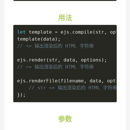
用法
let
 template 
=
 ejs
.
compile
(
str
,
 option
template
(
data
)
;
ejs
.
render
(
str
,
 data
,
 options
)
;
ejs
.
renderFile
(
filename
,
 data
,
 options
}
)
;
参数