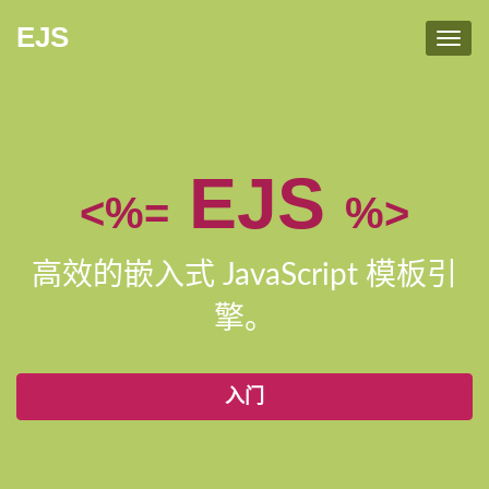
EJS
Toggl
navig
EJS
<%=
%>
高效的嵌入式 JavaScript 模板引
擎。
入门