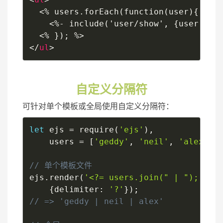
  <% users.forEach(function(user){ %>

    <%- include('user/show', {user: use
</
ul
>
自定义分隔符
可针对单个模板或全局使用自定义分隔符：
let
 ejs 
=
require
(
'ejs'
)
,
    users 
=
[
'geddy'
,
'neil'
,
'alex'
]
;
ejs
.
render
(
'<?= users.join(" | "); ?>'
{
delimiter
:
'?'
}
)
;