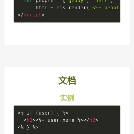
let
 people 
=
[
'geddy'
,
'neil'
,
'alex
      html 
=
 ejs
.
render
(
'<%= people.jo
</
script
>
文档
实例
<% if (user) { %>

<
h2
>
<%= user.name %>
</
h2
>
<% } %>