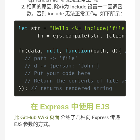
`ejs.renderFile` 将无法正常工作。
相同的原因, 除非为 include 设置一个回调函
数，否则 include 无法正常工作。如下所示：
let
 str 
=
"Hello <%= include('file', {
      fn 
=
 ejs
.
compile
(
str
,
{
client
:
t
fn
(
data
,
null
,
function
(
path
,
 d
)
{
}
)
;
// returns rendered string
在 Express 中使用 EJS
此 GitHub Wiki 页面
介绍了几种向 Express 传递
EJS 参数的方式。