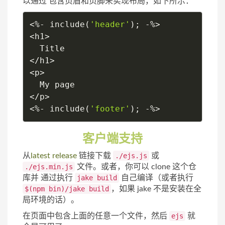
以通过 包含页眉和页脚来实现布局，如下所示：
<
%
-
include
(
'header'
)
;
-
%
>
<
h1
>
<
/
h1
>
<
p
>
<
/
p
>
<
%
-
include
(
'footer'
)
;
-
%
>
客户端支持
从
latest release
链接下载
./ejs.js
或
./ejs.min.js
文件。或者，你可以 clone 这个仓
库并 通过执行
jake build
自己编译（或者执行
$(npm bin)/jake build
，如果 jake 不是安装在全
局环境的话）。
在页面中包含上面的任意一个文件，然后
ejs
就