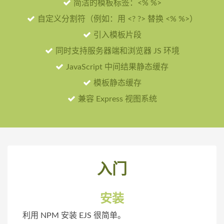
简洁的模板标签：<% %>
自定义分割符（例如：用 <? ?> 替换 <% %>）
引入模板片段
同时支持服务器端和浏览器 JS 环境
JavaScript 中间结果静态缓存
模板静态缓存
兼容
Express
视图系统
入门
安装
利用 NPM 安装 EJS 很简单。