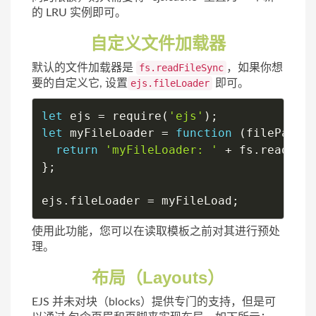
的 LRU 实例即可。
自定义文件加载器
默认的文件加载器是
fs.readFileSync
，如果你想
要的自定义它, 设置
ejs.fileLoader
即可。
let
 ejs 
=
require
(
'ejs'
)
;
let
 myFileLoader 
=
function
(
filePath
)
return
'myFileLoader: '
+
 fs
.
readFil
}
;
ejs
.
fileLoader 
=
 myFileLoad
;
使用此功能，您可以在读取模板之前对其进行预处
理。
布局（Layouts）
EJS 并未对块（blocks）提供专门的支持，但是可