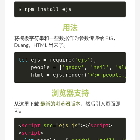
$ npm install ejs
用法
将模板字符串和一些数据作为参数传递给 EJS，
Duang，HTML 出来了。
let
 ejs 
=
require
(
'ejs'
)
,
    people 
=
[
'geddy'
,
'neil'
,
'alex'
]
    html 
=
 ejs
.
render
(
'<%= people.join
浏览器支持
从这里下载
最新的浏览器版本
，然后引入页面即
可。
<
script
src
=
"
ejs.js
"
>
</
script
>
<
script
>