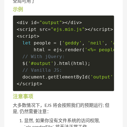
全局可用了
示例
<
div id
=
"output"
>
<
/
div
>
<
script src
=
"ejs.min.js"
>
<
/
script
>
<
script
>
let
 people 
=
[
'geddy'
,
'neil'
,
'alex
      html 
=
 ejs
.
render
(
'<%= people.jo
$
(
'#output'
)
.
html
(
html
)
;
  document
.
getElementById
(
'output'
)
.
in
<
/
script
>
注意事项
大多数情况下，EJS 将会按照我们的预期运行; 但
是, 仍然需要注意：
显然, 如果你没有文件系统的访问权限,